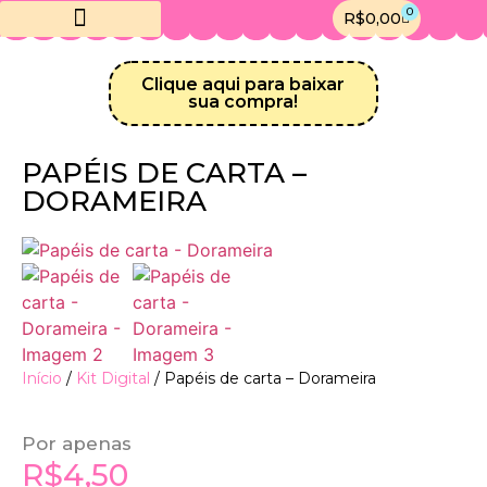
0
R$
0,00
Canal do Telegram
Crie sua Loja Online
Meus downloads
Minha conta
Clique aqui para baixar
sua compra!
PAPÉIS DE CARTA –
DORAMEIRA
Início
/
Kit Digital
/ Papéis de carta – Dorameira
Por apenas
R$
4,50