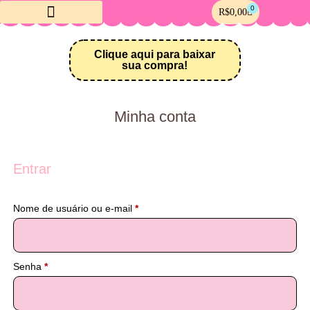
0
R$
0,00
Crie sua Loja Online
Meus downloads
Clique aqui para baixar
sua compra!
Minha conta
Entrar
Nome de usuário ou e-mail
*
Senha
*