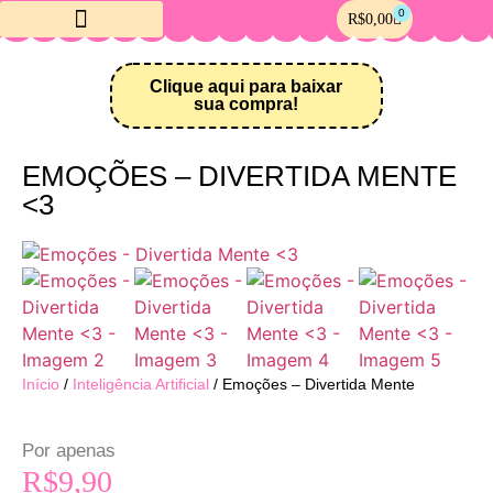
0
R$
0,00
Crie sua Loja Online
Clique aqui para baixar
sua compra!
EMOÇÕES – DIVERTIDA MENTE
<3
Início
/
Inteligência Artificial
/ Emoções – Divertida Mente
Por apenas
R$
9,90