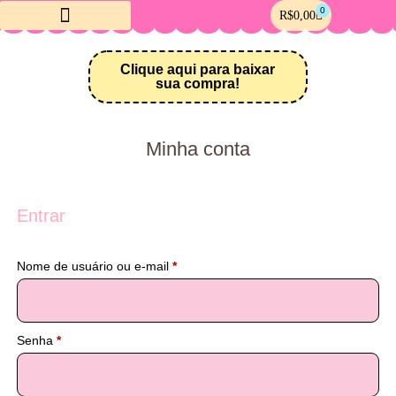
0
R$
0,00
Crie sua Loja Online
Meus downloads
Clique aqui para baixar
sua compra!
Minha conta
Entrar
Nome de usuário ou e-mail
*
Senha
*