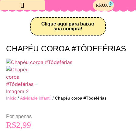
0
R$
0,00
Crie sua Loja Online
Clique aqui para baixar
sua compra!
CHAPÉU COROA #TÔDEFÉRIAS
Início
/
Atividade infantil
/ Chapéu coroa #Tôdeférias
Por apenas
R$
2,99