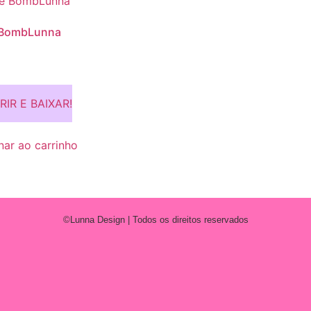
 BombLunna
RIR E BAIXAR!
nar ao carrinho
©Lunna Design | Todos os direitos reservados