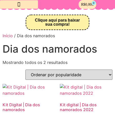
0
R$
0,00
Crie sua Loja Online
Clique aqui para baixar
sua compra!
Início
/ Dia dos namorados
Dia dos namorados
Mostrando todos os 2 resultados
Kit Digital | Dia dos
Kit digital | Dia dos
namorados
namorados 2022